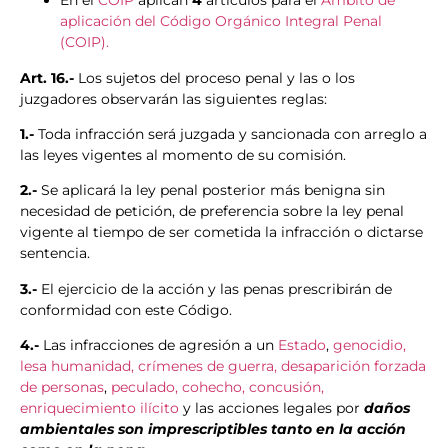
En el
COIP
aplican
4
artículos para el
Ámbito de
aplicación del Código Orgánico Integral Penal
(COIP).
Art. 16.-
Los sujetos del proceso penal y las o los
juzgadores observarán las siguientes reglas:
1.-
Toda infracción será juzgada y sancionada con arreglo a
las leyes vigentes al momento de su comisión.
2.-
Se aplicará la ley penal posterior más benigna sin
necesidad de petición, de preferencia sobre la ley penal
vigente al tiempo de ser cometida la infracción o dictarse
sentencia.
3.-
El ejercicio de la acción y las penas prescribirán de
conformidad con este Código.
4.-
Las infracciones de agresión a un
Estado
,
genocidio,
lesa humanidad, crímenes de guerra, desaparición forzada
de personas
,
peculado, cohecho, concusión,
enriquecimiento ilícito
y las acciones legales por
daños
ambientales son imprescriptibles tanto en la acción