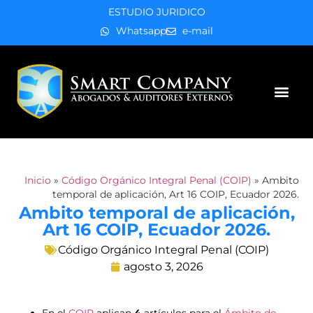
ESTUDIO JURIDICO
Whatsapp
e-mail
Áreas de práctica
Inicio
»
Código Orgánico Integral Penal (COIP)
»
Ambito
temporal de aplicación, Art 16 COIP, Ecuador 2026.
Ambito temporal de aplicación,
Art 16 COIP, Ecuador 2026.
Código Orgánico Integral Penal (COIP)
agosto 3, 2026