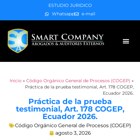
ESTUDIO JURIDICO
Whatsapp
e-mail
Áreas de práctica
Inicio
»
Código Orgánico General de Procesos (COGEP)
»
Práctica de la prueba testimonial, Art. 178 COGEP,
Ecuador 2026.
Práctica de la prueba
testimonial, Art. 178 COGEP,
Ecuador 2026.
Código Orgánico General de Procesos (COGEP)
agosto 3, 2026