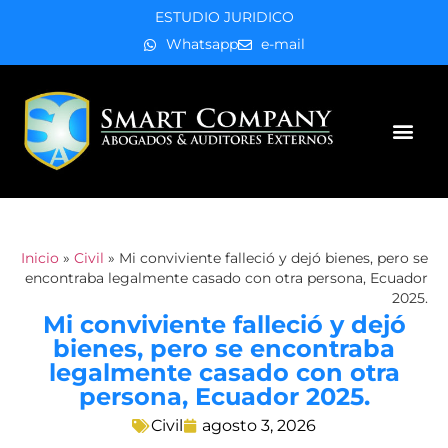
ESTUDIO JURIDICO
Whatsapp
e-mail
Áreas de práctica
Inicio
»
Civil
»
Mi conviviente falleció y dejó bienes, pero se
encontraba legalmente casado con otra persona, Ecuador
2025.
Mi conviviente falleció y dejó
bienes, pero se encontraba
legalmente casado con otra
persona, Ecuador 2025.
Civil
agosto 3, 2026