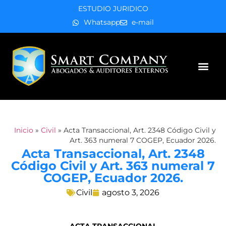
ESTUDIO JURIDICO
Whatsapp
e-mail
Áreas de práctica
Inicio
»
Civil
»
Acta Transaccional, Art. 2348 Código Civil y
Art. 363 numeral 7 COGEP, Ecuador 2026.
Acta Transaccional, Art. 2348
Código Civil y Art. 363 numeral 7
COGEP, Ecuador 2026.
Civil
agosto 3, 2026