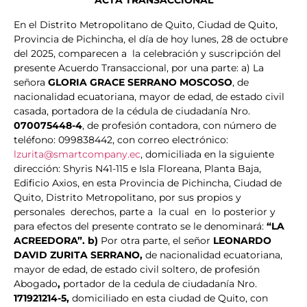
ACTA TRANSACCIONAL
En el Distrito Metropolitano de Quito, Ciudad de Quito,
Provincia de Pichincha, el día de hoy lunes, 28 de octubre
del 2025, comparecen a la celebración y suscripción del
presente Acuerdo Transaccional, por una parte: a) La
señora
GLORIA GRACE SERRANO MOSCOSO
, de
nacionalidad ecuatoriana, mayor de edad, de estado civil
casada, portadora de la cédula de ciudadanía Nro.
070075448-4
, de profesión contadora, con número de
teléfono: 099838442, con correo electrónico:
lzurita@smartcompany.ec
, domiciliada en la siguiente
dirección: Shyris N41-115 e Isla Floreana, Planta Baja,
Edificio Axios, en esta Provincia de Pichincha, Ciudad de
Quito, Distrito Metropolitano, por sus propios y
personales derechos, parte a la cual en lo posterior y
para efectos del presente contrato se le denominará:
“LA
ACREEDORA”. b)
Por otra parte, el señor
LEONARDO
DAVID ZURITA SERRANO,
de nacionalidad ecuatoriana,
mayor de edad, de estado civil soltero, de profesión
Abogado
,
portador de la cedula de ciudadanía Nro.
171921214-5,
domiciliado en esta ciudad de Quito, con