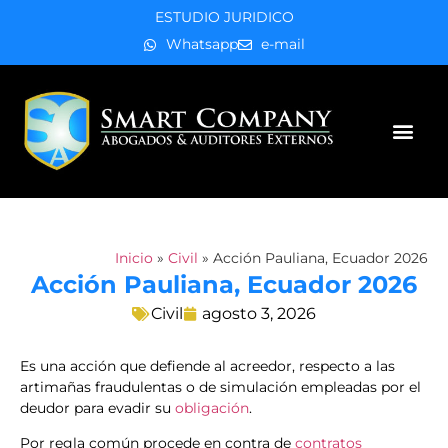
ESTUDIO JURIDICO
Whatsapp
e-mail
Áreas de práctica
Inicio
»
Civil
»
Acción Pauliana, Ecuador 2026
Acción Pauliana, Ecuador 2026
Civil
agosto 3, 2026
Es una acción que defiende al acreedor, respecto a las
artimañas fraudulentas o de simulación empleadas por el
deudor para evadir su
obligación
.
Por regla común procede en contra de
contratos