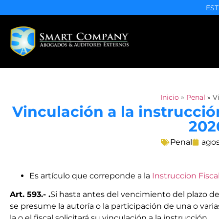
EST
Inicio
»
Penal
»
V
Vinculación a la instrucció
202
Penal
agos
Es artículo que correponde a la
Instruccion Fiscal
Art. 593.- .
Si hasta antes del vencimiento del plazo de 
se presume la autoría o la participación de una o vari
la o el fiscal solicitará su vinculación a la instrucción.