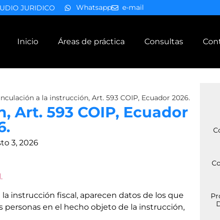
Whatsapp
e-mail
UDIO JURIDICO
Inicio
Áreas de práctica
Consultas
Con
inculación a la instrucción, Art. 593 COIP, Ecuador 2026.
n, Art. 593 COIP, Ecuador
6.
C
to 3, 2026
Co
.
la instrucción fiscal, aparecen datos de los que
Pr
D
as personas en el hecho objeto de la instrucción,