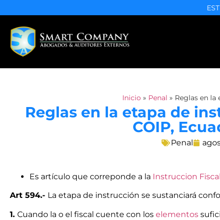
EST
Inicio
»
Penal
»
Reglas en la 
Reglas en la etapa de inst
COIP, Ecua
Penal
agos
Es artículo que correponde a la
Instruccion Fiscal
Art 594.-
La etapa de instrucción se sustanciará confo
1.
Cuando la o el fiscal cuente con los
elementos
sufic