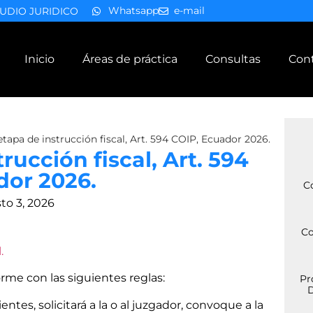
Whatsapp
e-mail
UDIO JURIDICO
Inicio
Áreas de práctica
Consultas
Con
etapa de instrucción fiscal, Art. 594 COIP, Ecuador 2026.
rucción fiscal, Art. 594
dor 2026.
C
to 3, 2026
Co
.
rme con las siguientes reglas:
Pr
D
ientes, solicitará a la o al juzgador, convoque a la