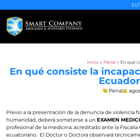
EST
Inicio
»
Penal
»
En qué co
En qué consiste la incapac
Ecuador
Penal
agos
Previo a la presentación de la denuncia de violencia fi
humanidad, deberá someterse a un
EXAMEN MEDIC
profesional de la medicina, acreditado ante la Fiscalía
ecuatoriano. El Doctor o Doctora observará técnicame