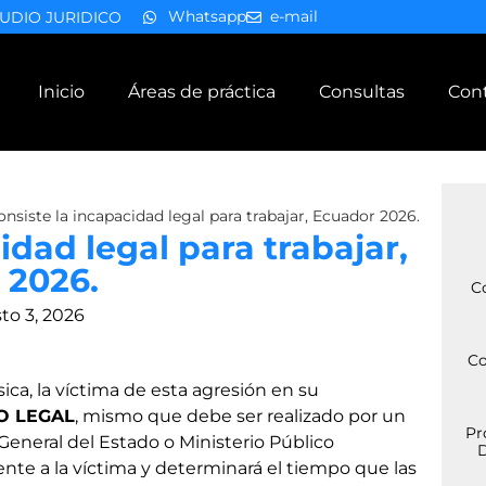
Whatsapp
e-mail
UDIO JURIDICO
Inicio
Áreas de práctica
Consultas
Con
nsiste la incapacidad legal para trabajar, Ecuador 2026.
idad legal para trabajar,
 2026.
C
to 3, 2026
Co
sica, la víctima de esta agresión en su
O LEGAL
, mismo que debe ser realizado por un
Pr
 General del Estado o Ministerio Público
D
nte a la víctima y determinará el tiempo que las