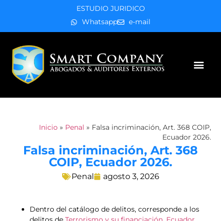
ESTUDIO JURIDICO
Whatsapp
e-mail
Áreas de práctica
Inicio
»
Penal
»
Falsa incriminación, Art. 368 COIP,
Ecuador 2026.
Falsa incriminación, Art. 368
COIP, Ecuador 2026.
Penal
agosto 3, 2026
Dentro del catálogo de delitos, corresponde a los
delitos de
Terrorismo y su financiación, Ecuador