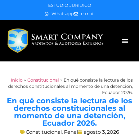
ESTUDIO JURIDICO
Whatsapp
e-mail
Áreas de práctica
Inicio
»
Constitucional
»
En qué consiste la lectura de los
derechos constitucionales al momento de una detención,
Ecuador 2026.
En qué consiste la lectura de los
derechos constitucionales al
momento de una detención,
Ecuador 2026.
Constitucional
,
Penal
agosto 3, 2026