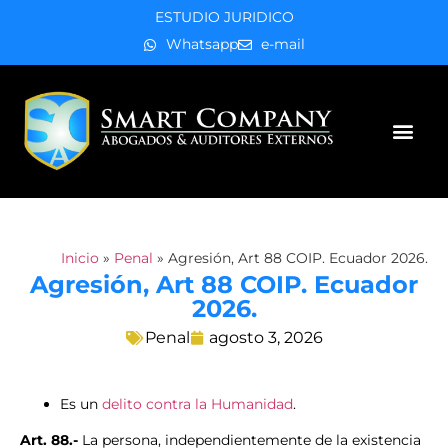
ESTUDIO JURIDICO
Whatsapp
e-mail
Áreas de práctica
Inicio
»
Penal
»
Agresión, Art 88 COIP. Ecuador 2026.
Agresión, Art 88 COIP. Ecuador
2026.
Penal
agosto 3, 2026
Es un
delito contra la Humanidad
.
Art. 88.-
La persona, independientemente de la existencia