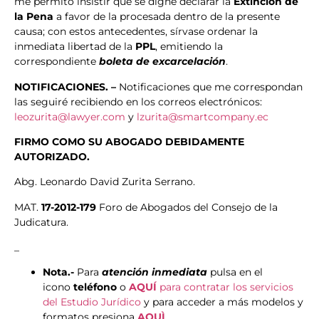
me permito insistir que se digne declarar la
Extinción de
la Pena
a favor de la procesada dentro de la presente
causa; con estos antecedentes, sírvase ordenar la
inmediata libertad de la
PPL
, emitiendo la
correspondiente
boleta de excarcelación
.
NOTIFICACIONES. –
Notificaciones que me correspondan
las seguiré recibiendo en los correos electrónicos:
leozurita@lawyer.com
y
lzurita@smartcompany.ec
FIRMO COMO SU ABOGADO DEBIDAMENTE
AUTORIZADO.
Abg. Leonardo David Zurita Serrano.
MAT.
17-2012-179
Foro de Abogados del Consejo de la
Judicatura.
_
Nota.-
Para
atención inmediata
pulsa en el
icono
teléfono
o
AQUÍ
para contratar los servicios
del Estudio Jurídico
y para acceder a más modelos y
formatos presiona
AQUÌ
.