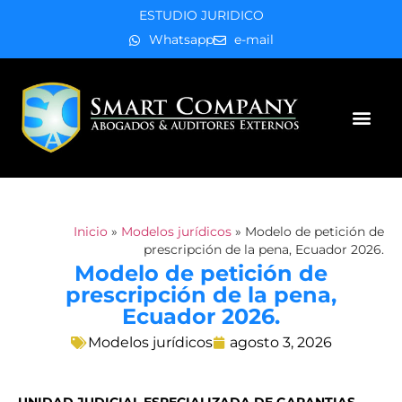
ESTUDIO JURIDICO
Whatsapp
e-mail
Áreas de práctica
Inicio
»
Modelos jurídicos
»
Modelo de petición de
prescripción de la pena, Ecuador 2026.
Modelo de petición de
prescripción de la pena,
Ecuador 2026.
Modelos jurídicos
agosto 3, 2026