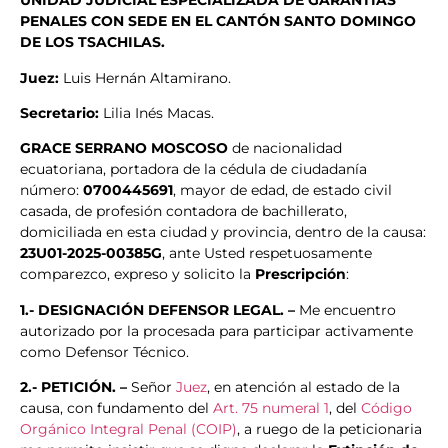
UNIDAD JUDICIAL ESPECIALIZADA DE GARANTIAS
PENALES CON SEDE EN EL CANTÓN SANTO DOMINGO
DE LOS TSACHILAS.
Juez:
Luis Hernán Altamirano.
Secretario:
Lilia Inés Macas.
GRACE SERRANO MOSCOSO
de nacionalidad
ecuatoriana, portadora de la cédula de ciudadanía
número:
0700445691
, mayor de edad, de estado civil
casada, de profesión contadora de bachillerato,
domiciliada en esta ciudad y provincia, dentro de la causa:
23U01-2025-00385G
, ante Usted respetuosamente
comparezco, expreso y solicito la
Prescripción
:
1.- DESIGNACIÓN DEFENSOR LEGAL. –
Me encuentro
autorizado por la procesada para participar activamente
como Defensor Técnico.
2.- PETICIÓN. –
Señor
Juez
, en atención al estado de la
causa, con fundamento del
Art. 75 numeral 1
, del
Código
Orgánico Integral Penal (COIP)
, a ruego de la peticionaria