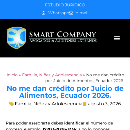
ESTUDIO JURIDICO
Whatsapp
e-mail
Áreas de práctica
Inicio
»
Familia, Niñez y Adolescencia
»
No me dan crédito
por Juicio de Alimentos, Ecuador 2026.
No me dan crédito por Juicio de
Alimentos, Ecuador 2026.
Familia, Niñez y Adolescencia
agosto 3, 2026
Para poder asesorarte debes identificar el número de
proceso, ejemplo:
17203-2026-1234
; sino lo conoces