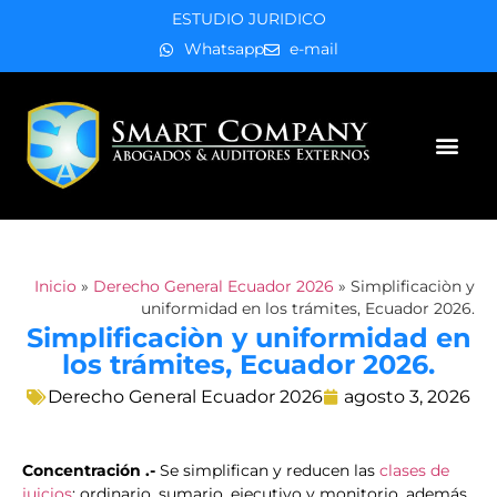
ESTUDIO JURIDICO
Whatsapp
e-mail
Áreas de práctica
Inicio
»
Derecho General Ecuador 2026
»
Simplificaciòn y
uniformidad en los trámites, Ecuador 2026.
Simplificaciòn y uniformidad en
los trámites, Ecuador 2026.
Derecho General Ecuador 2026
agosto 3, 2026
Concentración .-
Se simplifican y reducen las
clases de
juicios
: ordinario, sumario, ejecutivo y monitorio, además