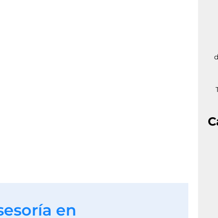
d
C
sesoría en