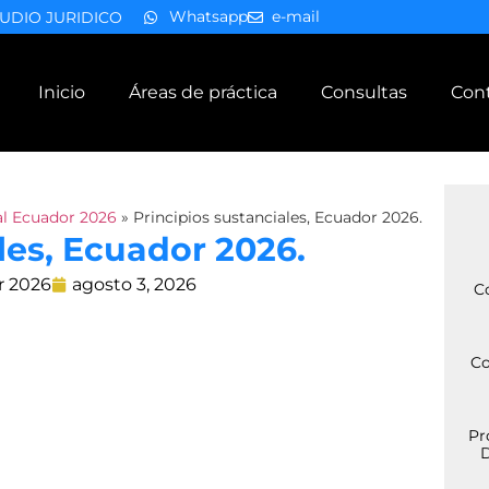
Whatsapp
e-mail
UDIO JURIDICO
Inicio
Áreas de práctica
Consultas
Con
l Ecuador 2026
»
Principios sustanciales, Ecuador 2026.
les, Ecuador 2026.
r 2026
agosto 3, 2026
C
Co
Pr
D