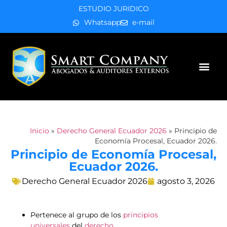
ESTUDIO JURIDICO
Whatsapp
e-mail
Áreas de práctica
Inicio
»
Derecho General Ecuador 2026
»
Principio de
Economía Procesal, Ecuador 2026.
Principio de Economía Procesal,
Ecuador 2026.
Derecho General Ecuador 2026
agosto 3, 2026
Pertenece al grupo de los
principios
universales
del
derecho
.