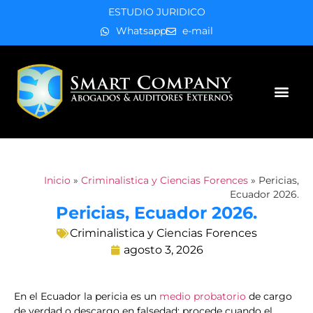
ESTUDIO JURIDICO
Whatsapp
e-mail
Áreas de práctica
Inicio
»
Criminalistica y Ciencias Forences
»
Pericias,
Ecuador 2026.
Pericias, Ecuador 2026.
Criminalistica y Ciencias Forences
agosto 3, 2026
En el Ecuador la pericia es un
medio probatorio
de cargo
de verdad o descargo en falsedad; procede cuando el