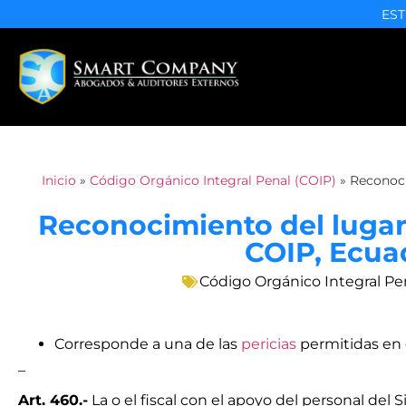
EST
Inicio
»
Código Orgánico Integral Penal (COIP)
»
Reconoci
Reconocimiento del lugar 
COIP, Ecua
Código Orgánico Integral Pe
Corresponde a una de las
pericias
permitidas en 
_
Art. 460.-
La o el fiscal con el apoyo del personal del 