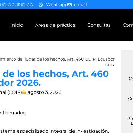
Whatsapp
e-mail
UDIO JURIDICO
Inicio
Áreas de práctica
Consultas
Con
miento del lugar de los hechos, Art. 460 COIP, Ecuador
2026.
de los hechos, Art. 460
C
dor 2026.
nal (COIP)
agosto 3, 2026
Co
el Ecuador.
Pr
D
Sistema especializado integral de investigación,