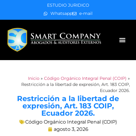
ESTUDIO JURIDICO
Whatsapp
e-mail
Áreas de práctica
Inicio
»
Código Orgánico Integral Penal (COIP)
»
Restricción a la libertad de expresión, Art. 183 COIP,
Ecuador 2026.
Restricción a la libertad de
expresión, Art. 183 COIP,
Ecuador 2026.
Código Orgánico Integral Penal (COIP)
agosto 3, 2026