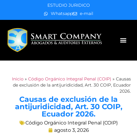
ESTUDIO JURIDICO
Whatsapp
e-mail
Áreas de práctica
Inicio
»
Código Orgánico Integral Penal (COIP)
»
Causas
de exclusión de la antijuridicidad, Art. 30 COIP, Ecuador
2026.
Causas de exclusión de la
antijuridicidad, Art. 30 COIP,
Ecuador 2026.
Código Orgánico Integral Penal (COIP)
agosto 3, 2026