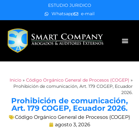
ESTUDIO JURIDICO
Whatsapp
e-mail
Áreas de práctica
Inicio
»
Código Orgánico General de Procesos (COGEP)
»
Prohibición de comunicación, Art. 179 COGEP, Ecuador
2026.
Prohibición de comunicación,
Art. 179 COGEP, Ecuador 2026.
Código Orgánico General de Procesos (COGEP)
agosto 3, 2026