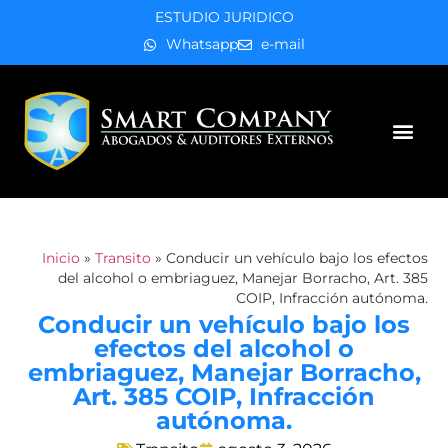
ESTUDIO JURIDICO
Whatsapp
e-mail
Áreas de práctica
Inicio
»
Transito
»
Conducir un vehículo bajo los efectos
del alcohol o embriaguez, Manejar Borracho, Art. 385
COIP, Infracción autónoma.
Conducir un vehículo bajo los
efectos del alcohol o
embriaguez, Manejar Borracho,
Art. 385 COIP, Infracción
autónoma.