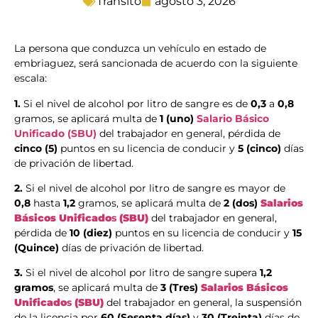
Transito
agosto 3, 2026
La persona que conduzca un vehículo en estado de
embriaguez, será sancionada de acuerdo con la siguiente
escala:
1.
Si el nivel de alcohol por litro de sangre es de
0,3
a
0,8
gramos, se aplicará multa de
1 (uno)
Salario Básico
Unificado
(SBU)
del trabajador en general, pérdida de
cinco (5)
puntos en su licencia de conducir y
5 (cinco)
días
de privación de libertad.
2.
Si el nivel de alcohol por litro de sangre es mayor de
0,8
hasta
1,2
gramos, se aplicará multa de
2 (dos)
Salarios
Básicos Unificado
s
(SBU)
del trabajador en general,
pérdida de
10 (diez)
puntos en su licencia de conducir y
15
(Quince)
días de privación de libertad.
3.
Si el nivel de alcohol por litro de sangre supera
1,2
gramos
, se aplicará multa de
3 (Tres)
Salarios Básicos
Unificado
s
(SBU)
del trabajador en general, la suspensión
de la licencia por
60 (Sesenta días)
y
30 (Treinta)
días de