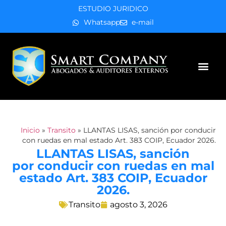
ESTUDIO JURIDICO
Whatsapp
e-mail
Áreas de práctica
Inicio
»
Transito
»
LLANTAS LISAS, sanción por conducir
con ruedas en mal estado Art. 383 COIP, Ecuador 2026.
LLANTAS LISAS, sanción
por conducir con ruedas en mal
estado Art. 383 COIP, Ecuador
2026.
Transito
agosto 3, 2026