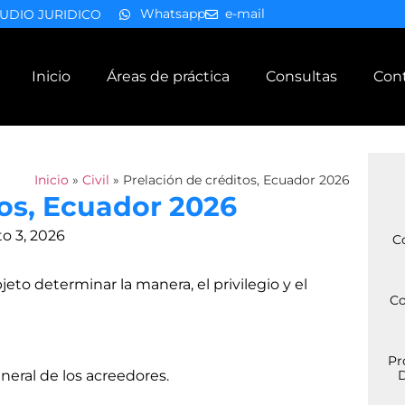
Whatsapp
e-mail
UDIO JURIDICO
Inicio
Áreas de práctica
Consultas
Con
Inicio
»
Civil
»
Prelación de créditos, Ecuador 2026
tos, Ecuador 2026
o 3, 2026
C
o determinar la manera, el privilegio y el
Co
Pr
neral de los acreedores.
D