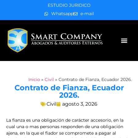
ESTUDIO JURIDICO
Whatsapp
e-mail
Áreas de práctica
Inicio
»
Civil
»
Contrato de Fianza, Ecuador 2026.
Contrato de Fianza, Ecuador
2026.
Civil
agosto 3, 2026
La fianza es una obligación de carácter accesorio, en la
cual una o mas personas responden de una obligación
ajena, en la que el fiador se compromete a pagar al