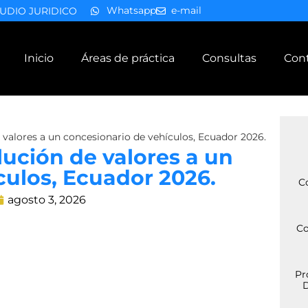
Whatsapp
e-mail
UDIO JURIDICO
Inicio
Áreas de práctica
Consultas
Con
 valores a un concesionario de vehículos, Ecuador 2026.
ución de valores a un
culos, Ecuador 2026.
C
agosto 3, 2026
Co
Pr
D