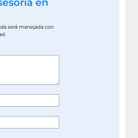
sesoría en
dada será manejada con
ad.