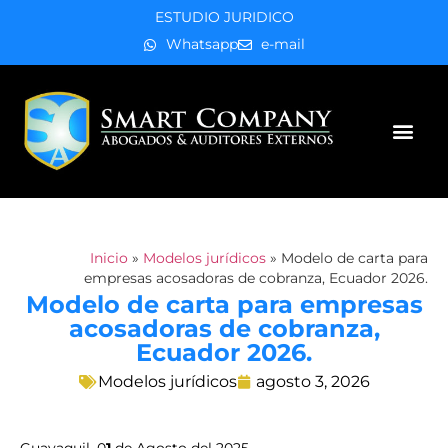
ESTUDIO JURIDICO
Whatsapp
e-mail
Áreas de práctica
Inicio
»
Modelos jurídicos
»
Modelo de carta para
empresas acosadoras de cobranza, Ecuador 2026.
Modelo de carta para empresas
acosadoras de cobranza,
Ecuador 2026.
Modelos jurídicos
agosto 3, 2026