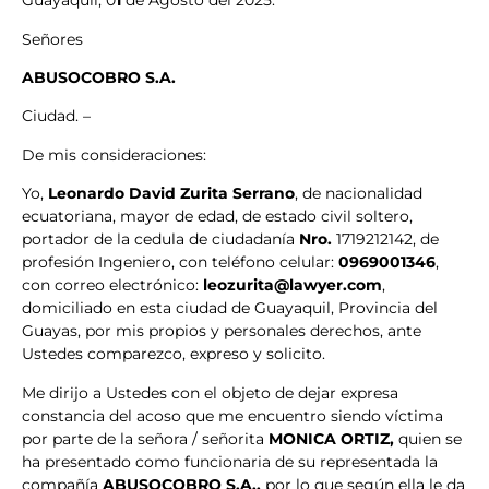
Guayaquil, 0
1
de Agosto del 2025.
Señores
ABUSOCOBRO S.A.
Ciudad. –
De mis consideraciones:
Yo,
Leonardo David Zurita Serrano
, de nacionalidad
ecuatoriana, mayor de edad, de estado civil soltero,
portador de la cedula de ciudadanía
Nro.
1719212142, de
profesión Ingeniero, con teléfono celular:
0969001346
,
con correo electrónico:
leozurita@lawyer.com
,
domiciliado en esta ciudad de Guayaquil, Provincia del
Guayas, por mis propios y personales derechos, ante
Ustedes comparezco, expreso y solicito.
Me dirijo a Ustedes con el objeto de dejar expresa
constancia del acoso que me encuentro siendo víctima
por parte de la señora / señorita
MONICA ORTIZ,
quien se
ha presentado como funcionaria de su representada la
compañía
ABUSOCOBRO S.A.,
por lo que según ella le da