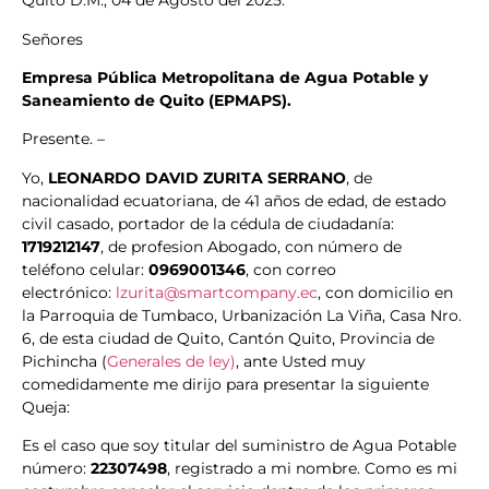
Quito D.M., 04 de Agosto del 2025.
Señores
Empresa Pública Metropolitana de Agua Potable y
Saneamiento de Quito (EPMAPS).
Presente. –
Yo,
LEONARDO DAVID ZURITA SERRANO
, de
nacionalidad ecuatoriana, de 41 años de edad, de estado
civil casado, portador de la cédula de ciudadanía:
1719212147
, de profesion Abogado, con número de
teléfono celular:
0969001346
, con correo
electrónico:
lzurita@smartcompany.ec
, con domicilio en
la Parroquia de Tumbaco, Urbanización La Viña, Casa Nro.
6, de esta ciudad de Quito, Cantón Quito, Provincia de
Pichincha (
Generales de ley)
, ante Usted muy
comedidamente me dirijo para presentar la siguiente
Queja:
Es el caso que soy titular del suministro de Agua Potable
número:
22307498
, registrado a mi nombre. Como es mi