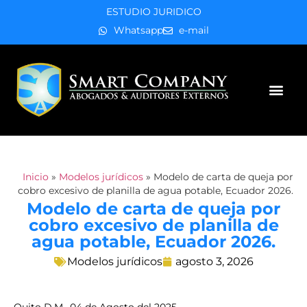
ESTUDIO JURIDICO
Whatsapp
e-mail
Áreas de práctica
Inicio
»
Modelos jurídicos
»
Modelo de carta de queja por
cobro excesivo de planilla de agua potable, Ecuador 2026.
Modelo de carta de queja por
cobro excesivo de planilla de
agua potable, Ecuador 2026.
Modelos jurídicos
agosto 3, 2026