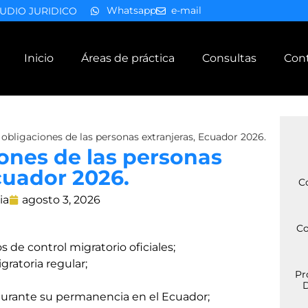
Whatsapp
e-mail
UDIO JURIDICO
Inicio
Áreas de práctica
Consultas
Con
 obligaciones de las personas extranjeras, Ecuador 2026.
iones de las personas
cuador 2026.
C
ia
agosto 3, 2026
Co
s de control migratorio oficiales;
ratoria regular;
Pr
D
durante su permanencia en el Ecuador;