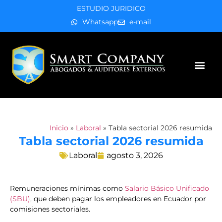
ESTUDIO JURIDICO
Whatsapp
e-mail
Áreas de práctica
Inicio
»
Laboral
»
Tabla sectorial 2026 resumida
Tabla sectorial 2026 resumida
Laboral
agosto 3, 2026
Remuneraciones mínimas como
Salario Básico Unificado
(SBU)
, que deben pagar los empleadores en Ecuador por
comisiones sectoriales.