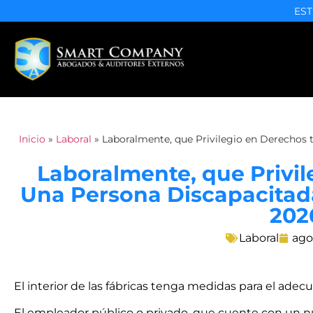
EST
Inicio
»
Laboral
»
Laboralmente, que Privilegio en Derechos t
Laboralmente, que Privil
Una Persona Discapacitada 
202
Laboral
ago
El interior de las fábricas tenga medidas para el ad
El empleador público o privado, que cuente con un nú