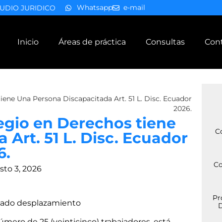
Whatsapp
e-mail
UDIO JURIDICO
Inicio
Áreas de práctica
Consultas
Con
iene Una Persona Discapacitada Art. 51 L. Disc. Ecuador
2026.
egio en Derechos tiene
C
Art. 51 L. Disc. Ecuador
6.
Co
sto 3, 2026
Pr
ecuado desplazamiento
D
mero de 25 (veinticinco) trabajadores, está