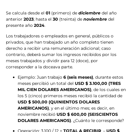
Se calcula desde el
01
(primero) de
diciembre
del año
anterior
2023
; hasta el
30
(treinta) de
noviembre
del
presente año
2024
.
Los trabajadores o empleados en general, públicos o
privados, que han trabajado un año completo tienen
derecho a recibir una remuneración adicional; caso
contrario, deberá sumar los ingresos recibidos por los
meses trabajados y dividir para 12 (doce), por
corresponder a la doceava parte.
Ejemplo: Juan trabajo
6 (seis meses)
, durante estos
meses percibió un total del
USD $ 3.100,00 (TRES
MIL CIEN DOLARES AMERICANOS)
, de los cuales en
los 5 (cinco) primeros meses recibió la cantidad de
USD $ 500,00 (QUINIENTOS DOLARES
AMERICANOS)
, y en el último mes; es decir, en
noviembre recibió
USD $ 600,00 (SEISCIENTOS
DOLARES AMERICANOS)
. ¿Cuánto le corresponde?
Operación: 3.100 / 12 =
TOTAL A RECIBIR
. –
USD $