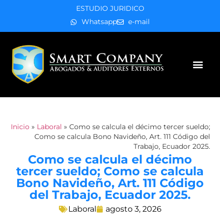
ESTUDIO JURIDICO
Whatsapp
e-mail
Áreas de práctica
Inicio
»
Laboral
»
Como se calcula el décimo tercer sueldo;
Como se calcula Bono Navideño, Art. 111 Código del
Trabajo, Ecuador 2025.
Como se calcula el décimo
tercer sueldo; Como se calcula
Bono Navideño, Art. 111 Código
del Trabajo, Ecuador 2025.
Laboral
agosto 3, 2026