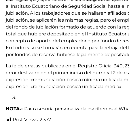
al Instituto Ecuatoriano de Seguridad Social hasta 
jubilación. A los trabajadores que se hallaren afiliados
jubilación, se aplicarán las mismas reglas, pero el e
del fondo de jubilación formado de acuerdo con la regl
total que hubiere depositado en el Instituto Ecuator
concepto de aporte del empleador o por fondo de re
En todo caso se tomarán en cuenta para la rebaja del h
por fondos de reserva hubiese legalmente depositado
La fe de erratas publicada en el Registro Oficial 340, 23
error deslizado en el primer inciso del numeral 2 de est
expresión: «remuneración básica mínima unificada med
expresión: «remuneración básica unificada media».
NOTA.-
Para asesoría personalizada escríbenos al Wha
Post Views:
2.377