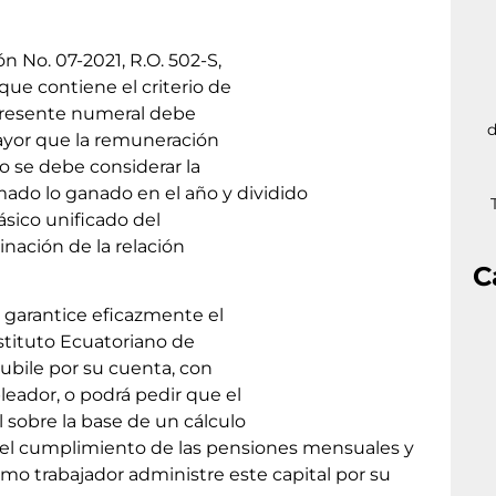
n No. 07-2021, R.O. 502-S,
 que contiene el criterio de
l presente numeral debe
d
mayor que la remuneración
lo se debe considerar la
do lo ganado en el año y dividido
básico unificado del
nación de la relación
C
e garantice eficazmente el
nstituto Ecuatoriano de
jubile por su cuenta, con
eador, o podrá pedir que el
sobre la base de un cálculo
l cumplimiento de las pensiones mensuales y
smo trabajador administre este capital por su