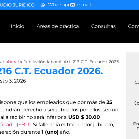
Whatsapp
e-mail
UDIO JURIDICO
Inicio
Áreas de práctica
Consultas
Con
»
Laboral
»
Jubilación laboral, Art. 216 C.T. Ecuador 2026.
 216 C.T. Ecuador 2026.
sto 3, 2026
C
 dispone que los empleados que por más de
25
Co
endrán derecho a ser jubilados por ellos, según
 a recibir no será inferior a
USD $ 30.00
Pr
ificado (SBU)
. Si falleciera el trabajador jubilado,
D
neración durante
1 (uno)
año.