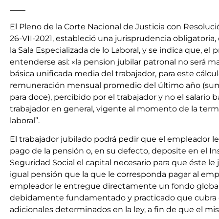
____
El Pleno de la Corte Nacional de Justicia con Resolució
26-VII-2021, estableció una jurisprudencia obligatoria,
la Sala Especializada de lo Laboral, y se indica que, e
entenderse asi: «la pension jubilar patronal no será 
básica unificada media del trabajador, para este cálcu
remuneración mensual promedio del último año (suma
para doce), percibido por el trabajador y no el salario 
trabajador en general, vigente al momento de la termi
laboral”.
El trabajador jubilado podrá pedir que el empleador l
pago de la pensión o, en su defecto, deposite en el I
Seguridad Social el capital necesario para que éste le 
igual pensión que la que le corresponda pagar al empl
empleador le entregue directamente un fondo global 
debidamente fundamentado y practicado que cubra e
adicionales determinados en la ley, a fin de que el mi