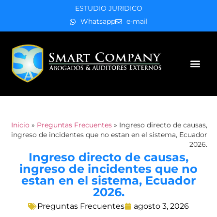
ESTUDIO JURIDICO
Whatsapp
e-mail
Áreas de práctica
Inicio
»
Preguntas Frecuentes
»
Ingreso directo de causas,
ingreso de incidentes que no estan en el sistema, Ecuador
2026.
Ingreso directo de causas,
ingreso de incidentes que no
estan en el sistema, Ecuador
2026.
Preguntas Frecuentes
agosto 3, 2026