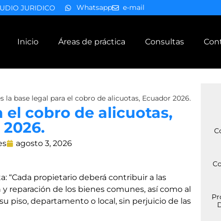
Whatsapp
e-mail
UDIO JURIDICO
Inicio
Áreas de práctica
Consultas
Con
s la base legal para el cobro de alicuotas, Ecuador 2026.
a el cobro de alicuotas,
 2026.
C
es
agosto 3, 2026
Co
a: “Cada propietario deberá contribuir a las
 y reparación de los bienes comunes, así como al
Pr
u piso, departamento o local, sin perjuicio de las
D