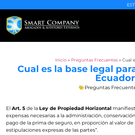
EST
Inicio
»
Preguntas Frecuentes
»
Cual e
Cual es la base legal par
Ecuador
Preguntas Frecuent
El
Art. 5
de la
Ley de Propiedad Horizontal
manifiest
expensas necesarias a la administración, conservación
pago de la prima de seguro, en proporción al valor de s
estipulaciones expresas de las partes”.