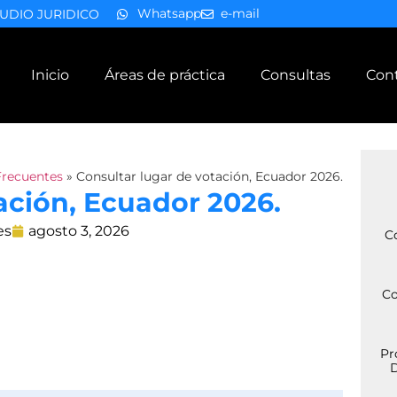
Whatsapp
e-mail
UDIO JURIDICO
Inicio
Áreas de práctica
Consultas
Con
Frecuentes
»
Consultar lugar de votación, Ecuador 2026.
ación, Ecuador 2026.
es
agosto 3, 2026
C
Co
Pr
D