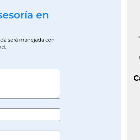
sesoría en
d
dada será manejada con
ad.
C