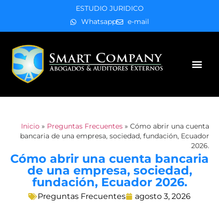
ESTUDIO JURIDICO
Whatsapp
e-mail
Áreas de práctica
Inicio
»
Preguntas Frecuentes
»
Cómo abrir una cuenta
bancaria de una empresa, sociedad, fundación, Ecuador
2026.
Cómo abrir una cuenta bancaria
de una empresa, sociedad,
fundación, Ecuador 2026.
Preguntas Frecuentes
agosto 3, 2026