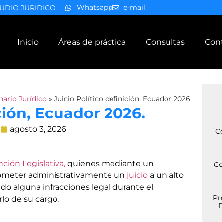
Whatsapp
e-mail
UDIO JURIDICO
Inicio
Áreas de práctica
Consultas
Con
nario Jurídico
»
Juicio Político definición, Ecuador 2026.
ición, Ecuador 2026.
o
agosto 3, 2026
C
ción Legislativa,
quienes mediante un
Co
someter administrativamente un
juicio
a un alto
o alguna infracciones legal durante el
Pr
lo de su cargo.
D