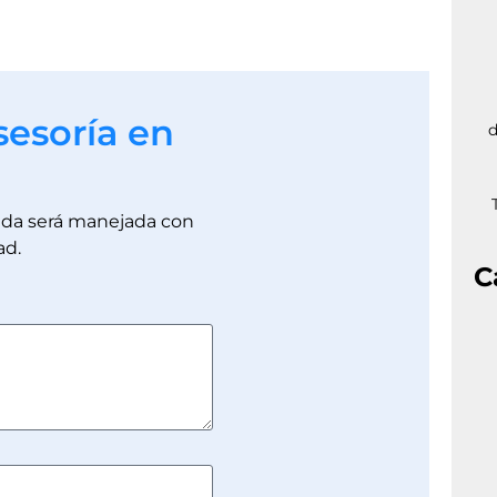
sesoría en
d
dada será manejada con
ad.
C