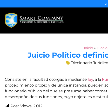
EST
Inicio
»
Diccio
Juicio Político defin
Diccionario Jurídic
Consiste en la facultad otorgada mediante
ley
, a la
Fun
procedimiento propio y de única instancia, pueden 
funcionario público del que se presume haber cometid
desempeño de sus funciones, cuyo objeto es destituir
Post Views:
2.012