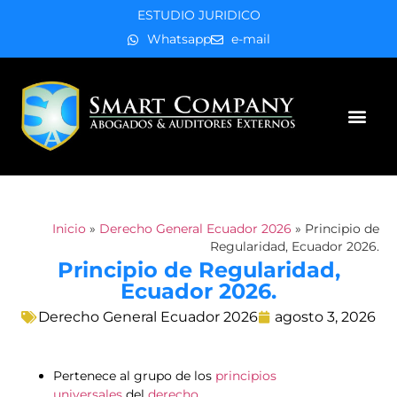
ESTUDIO JURIDICO
Whatsapp
e-mail
Áreas de práctica
Inicio
»
Derecho General Ecuador 2026
»
Principio de
Regularidad, Ecuador 2026.
Principio de Regularidad,
Ecuador 2026.
Derecho General Ecuador 2026
agosto 3, 2026
Pertenece al grupo de los
principios
universales
del
derecho
.