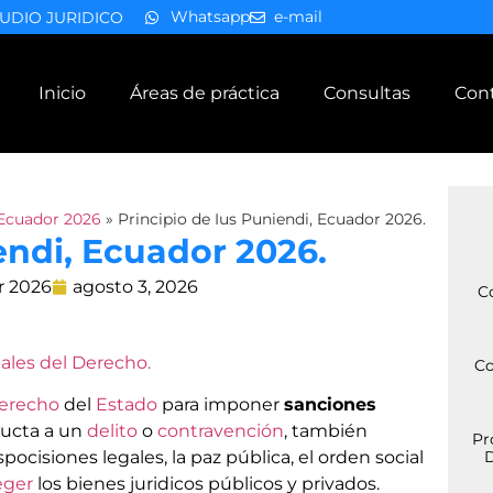
Whatsapp
e-mail
UDIO JURIDICO
Inicio
Áreas de práctica
Consultas
Con
Ecuador 2026
»
Principio de Ius Puniendi, Ecuador 2026.
endi, Ecuador 2026.
r 2026
agosto 3, 2026
C
ales del Derecho.
Co
erecho
del
Estado
para imponer
sanciones
ucta a un
delito
o
contravención
, también
Pr
spocisiones legales, la paz pública, el orden social
D
eger
los bienes juridicos públicos y privados.