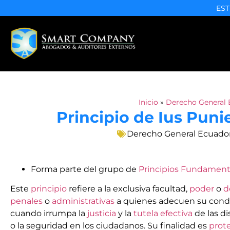
EST
Inicio
»
Derecho General 
Principio de Ius Puni
Derecho General Ecuado
Forma parte del grupo de
Principios Fundament
Este
principio
refiere a la exclusiva facultad,
poder
o
d
penales
o
administrativas
a quienes adecuen su cond
cuando irrumpa la
justicia
y la
tutela efectiva
de las di
o la seguridad en los ciudadanos. Su finalidad es
prot