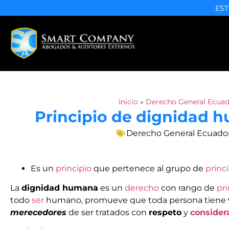
EST
Inicio
»
Derecho General Ecuad
Principio de dignidad 
Derecho General Ecuado
Es un
principio
que pertenece al grupo de
princ
La
dignidad humana
es un
derecho
con rango de
pr
todo
ser
humano, promueve que toda persona tiene
merecedores
de ser tratados con
respeto
y
consider