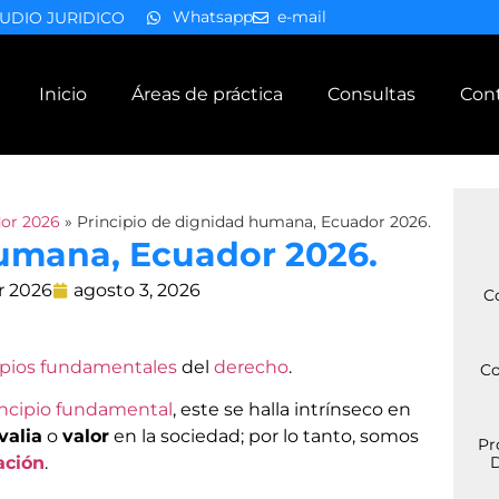
Whatsapp
e-mail
UDIO JURIDICO
Inicio
Áreas de práctica
Consultas
Con
or 2026
»
Principio de dignidad humana, Ecuador 2026.
humana, Ecuador 2026.
r 2026
agosto 3, 2026
C
ipios fundamentales
del
derecho
.
Co
incipio fundamental
, este se halla intrínseco en
valia
o
valor
en la sociedad; por lo tanto, somos
Pr
ación
.
D