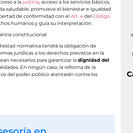
cceso a la
justicia
, acceso a los servicios básicos,
ida saludable, promueve el bienestar e igualdad
ibertad de conformidad con el
Art. 4
del
Código
echos humanos y guia su interpretación.
antia constitucional:
d
estad normativa tendrá la obligación de
rmas jurídicas a los derechos previstos en la
sean necesarios para garantizar la
dignidad del
idades. En ningún caso, la reforma de la
C
actos del poder público atentarán contra los
sesoría en