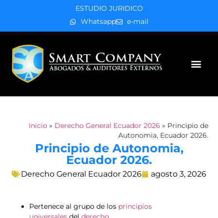
ESTUDIO JURIDICO
Whatsapp
e-mail
Áreas de práctica
Inicio
»
Derecho General Ecuador 2026
»
Principio de
Autonomia, Ecuador 2026.
Principio de Autonomia,
Ecuador 2026.
Derecho General Ecuador 2026
agosto 3, 2026
Pertenece al grupo de los
principios
universales
del
derecho
.