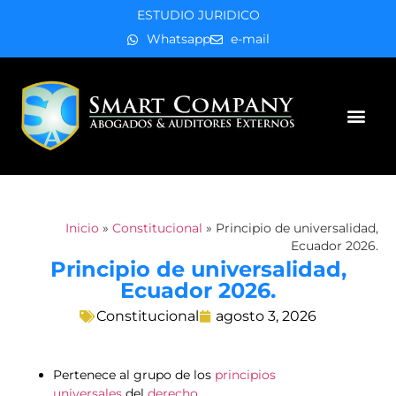
ESTUDIO JURIDICO
Whatsapp
e-mail
Áreas de práctica
Inicio
»
Constitucional
»
Principio de universalidad,
Ecuador 2026.
Principio de universalidad,
Ecuador 2026.
Constitucional
agosto 3, 2026
Pertenece al grupo de los
principios
universales
del
derecho
.