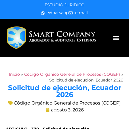
ESTUDIO JURIDICO
Whatsapp
e-mail
Áreas de práctica
Inicio
»
Código Orgánico General de Procesos (COGEP)
»
Solicitud de ejecución, Ecuador 2026
Solicitud de ejecución, Ecuador
2026
Código Orgánico General de Procesos (COGEP)
agosto 3, 2026