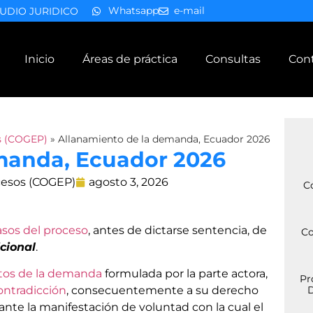
Whatsapp
e-mail
UDIO JURIDICO
Inicio
Áreas de práctica
Consultas
Con
s (COGEP)
»
Allanamiento de la demanda, Ecuador 2026
manda, Ecuador 2026
cesos (COGEP)
agosto 3, 2026
C
asos del proceso
, antes de dictarse sentencia, de
Co
icional
.
itos de la demanda
formulada por la parte actora,
Pr
ontradicción
, consecuentemente a su derecho
D
ante la manifestación de voluntad con la cual el