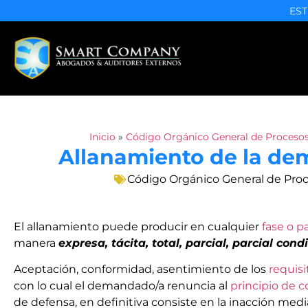
EST
Inicio
»
Código Orgánico General de Proceso
Allanamiento de la de
Código Orgánico General de Pro
El allanamiento puede producir en cualquier
fase o p
manera
expresa, tácita, total, parcial, parcial cond
Aceptación, conformidad, asentimiento de los
requis
con lo cual el demandado/a renuncia al
principio de c
de defensa, en definitiva consiste en la inacción medi