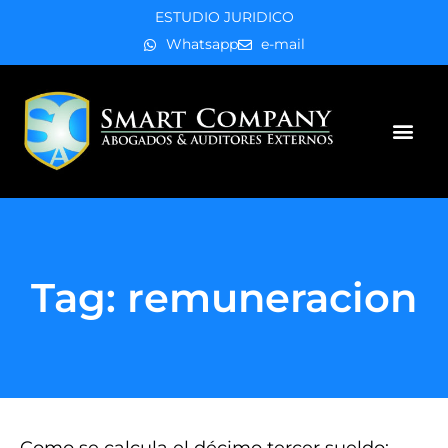
ESTUDIO JURIDICO
Whatsapp
e-mail
Áreas de práctica
Tag: remuneracion
Como se calcula el décimo tercer sueldo;