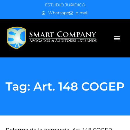
ESTUDIO JURIDICO
Whatsapp
e-mail
Áreas de práctica
Tag: Art. 148 COGEP
Reforma de la demanda, Art. 148 COGEP,