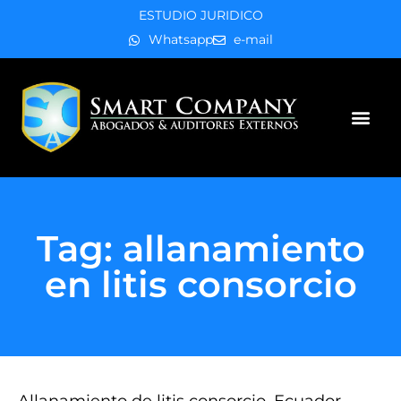
ESTUDIO JURIDICO
Whatsapp
e-mail
Áreas de práctica
Tag: allanamiento
en litis consorcio
Allanamiento de litis consorcio, Ecuador