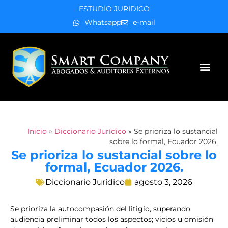
ESTUDIO JURIDICO
Whatsapp
e-mail
Áreas de práctica
Inicio
»
Diccionario Jurídico
»
Se prioriza lo sustancial
sobre lo formal, Ecuador 2026.
Se prioriza lo sustancial sobre lo
formal, Ecuador 2026.
Diccionario Jurídico
agosto 3, 2026
Se prioriza la autocompasión del litigio, superando
audiencia preliminar todos los aspectos; vicios u omisión