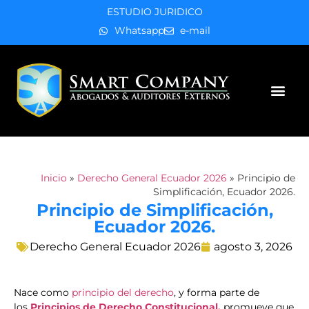
ESTUDIO JURIDICO
Whatsapp
e-mail
Áreas de práctica
Inicio
»
Derecho General Ecuador 2026
»
Principio de
Simplificación, Ecuador 2026.
Principio de Simplificación,
Ecuador 2026.
Derecho General Ecuador 2026
agosto 3, 2026
Nace como
principio del derecho
, y forma parte de
los
Principios de Derecho Constitucional,
promueve que